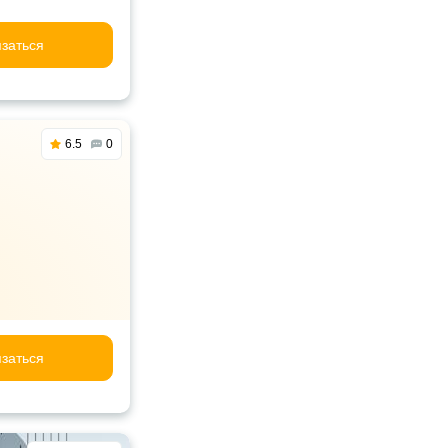
заться
6.5
0
заться