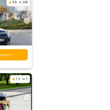
9.9
109
заться
7.2
7