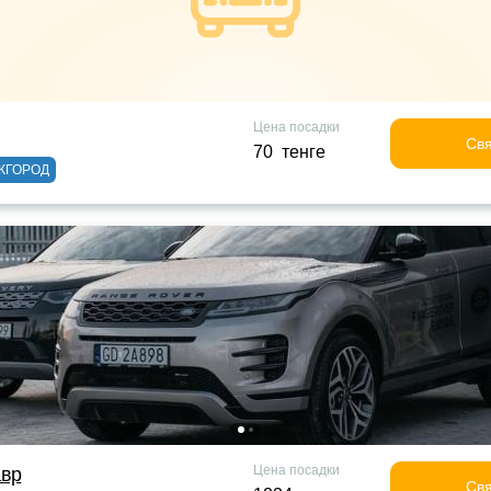
Цена посадки
Свя
70 тенге
ЖГОРОД
Цена посадки
авр
Свя