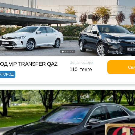
Цена посадки
ОД VIP TRANSFER QАZ
Свя
110 тенге
ЖГОРОД