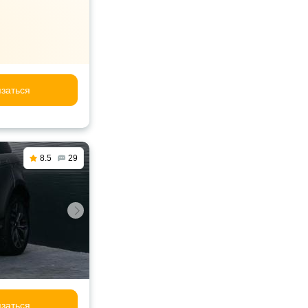
заться
8.5
29
заться