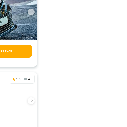
заться
9.5
41