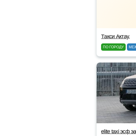
Tакси Актау,
ПО ГОРОДУ
МЕ
elite taxi эсф э