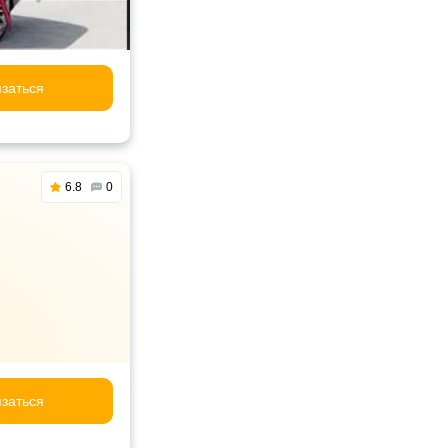
заться
6.8
0
заться