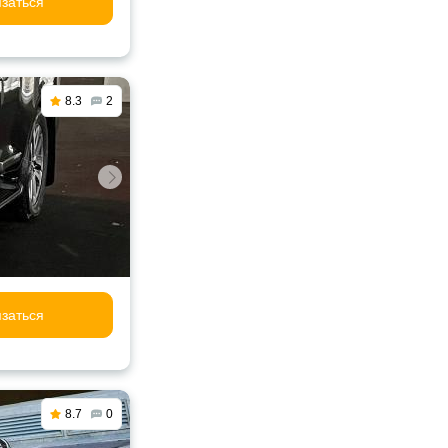
заться
8.3
2
заться
8.7
0