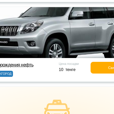
Цена посадки
орождения нефть
Свя
10 тенге
ЖГОРОД