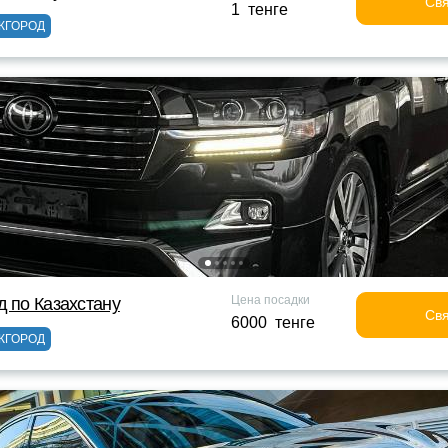
Свя
1 тенге
ЖГОРОД
Цена посадки
д по Казахстану
Свя
6000 тенге
ЖГОРОД