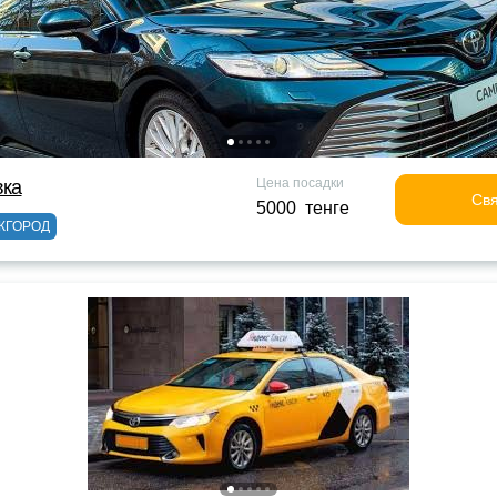
Цена посадки
вка
Свя
5000 тенге
ЖГОРОД