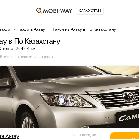
КАЗАХСТАН
такси
Такси в Актау
Такси из Актау в По Казахстану
ау в По Казахстану
0 тенге
,
2642.4 км
йтинг:
9
на основе
188
оценок
Цена посадки
та Актау