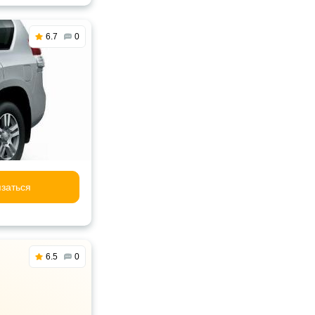
6.7
0
заться
6.5
0