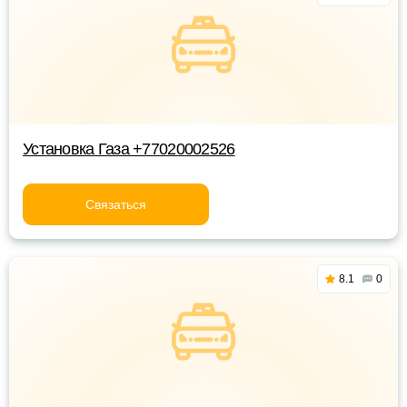
Установка Газа +77020002526
Связаться
8.1
0