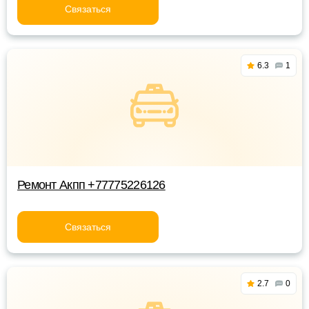
Связаться
6.3
1
Ремонт Акпп +77775226126
Связаться
2.7
0