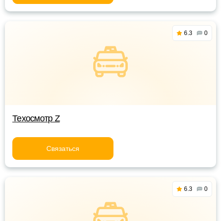
6.3
0
Техосмотр Z
Связаться
6.3
0