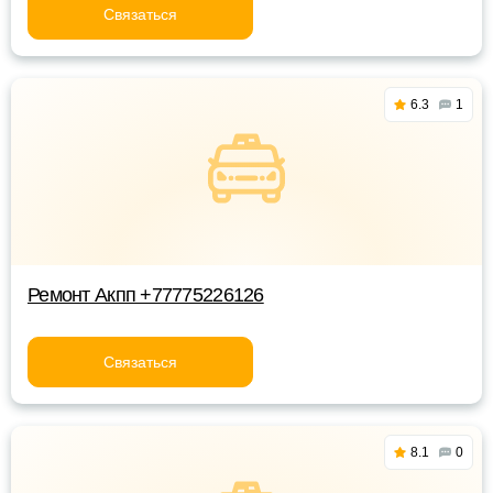
Связаться
6.3
1
Ремонт Акпп +77775226126
Связаться
8.1
0