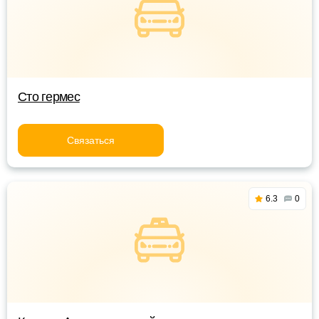
Сто гермес
Связаться
6.3
0