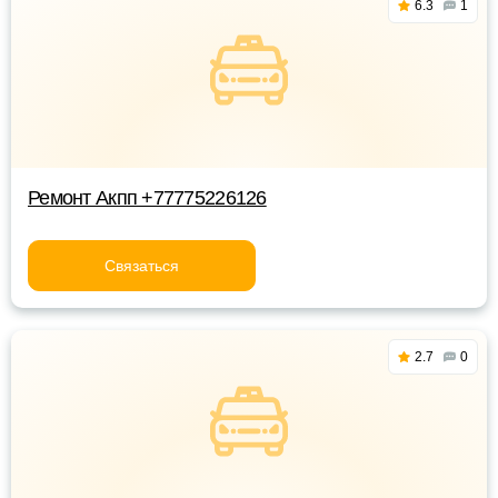
6.3
1
Ремонт Акпп +77775226126
Связаться
2.7
0