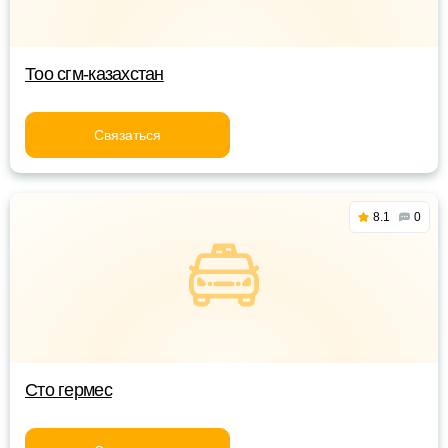
Тоо сгм-казахстан
Связаться
8.1
0
Сто гермес