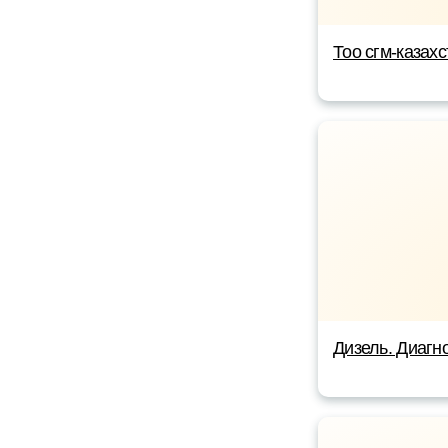
Тоо сгм-казахс
Дизель. Диагно