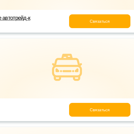
е автотрейд-к
Связаться
Связаться