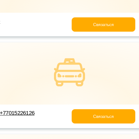
e
Связаться
 +77015226126
Связаться