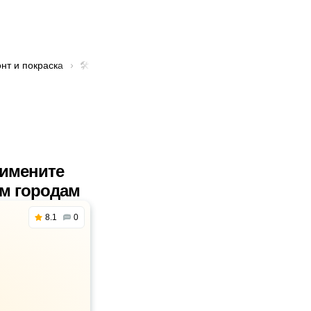
нт и покраска
🛠️ Услуга покраска детали в Алматы
римените
им городам
8.1
0