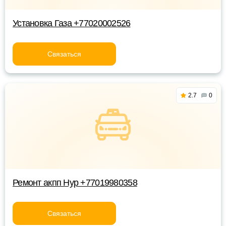
Установка Газа +77020002526
Связаться
2.7
0
Ремонт акпп Нур +77019980358
Связаться