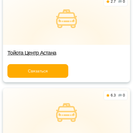
2.7
0
Тойота Центр Астана
Связаться
6.3
0