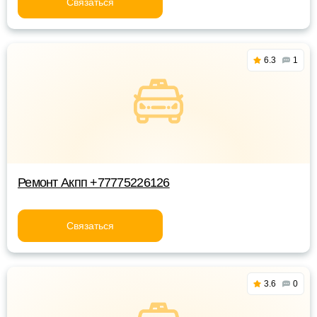
Связаться
6.3
1
Ремонт Акпп +77775226126
Связаться
3.6
0