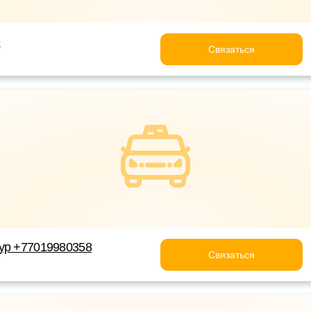
e
Связаться
ур +77019980358
Связаться