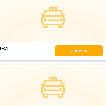
екол
Связаться