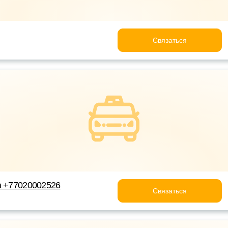
Связаться
а +77020002526
Связаться