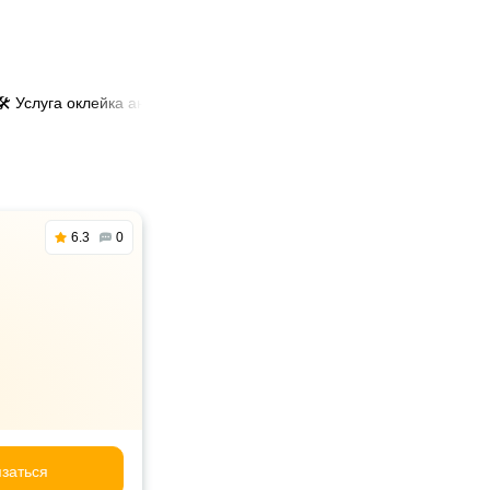
🛠️ Услуга оклейка антигравийной плёнкой в Алматы
6.3
0
заться