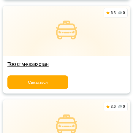
6.3
0
Тоо сгм-казахстан
Связаться
3.6
0