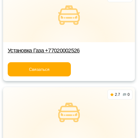
Установка Газа +77020002526
Связаться
2.7
0