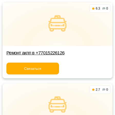
6.3
0
Ремонт акпп в +77015226126
Связаться
2.7
0