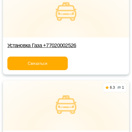
Установка Газа +77020002526
Связаться
6.3
1