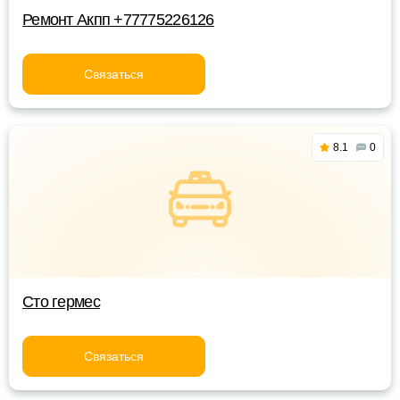
Ремонт Акпп +77775226126
Связаться
8.1
0
Сто гермес
Связаться