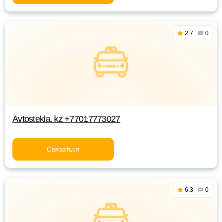
2.7
0
Avtostekla. kz +77017773027
Связаться
6.3
0