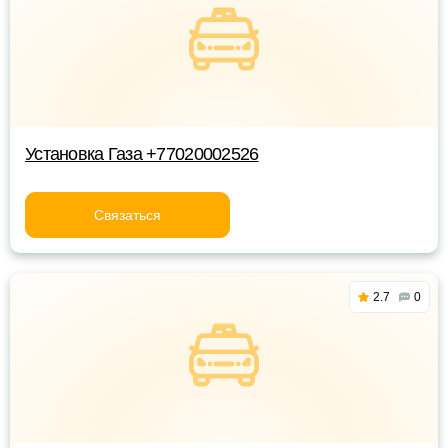
Установка Газа +77020002526
Связаться
2.7
0