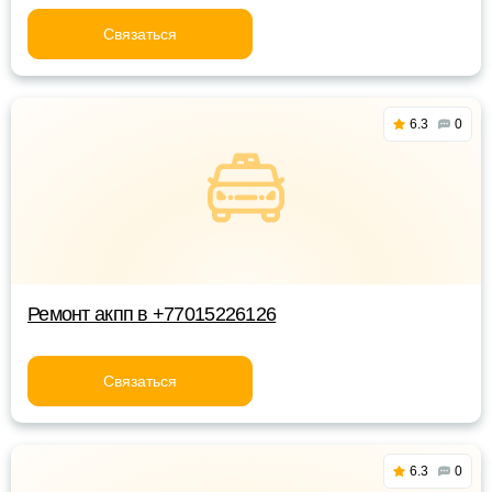
Связаться
6.3
0
Ремонт акпп в +77015226126
Связаться
6.3
0