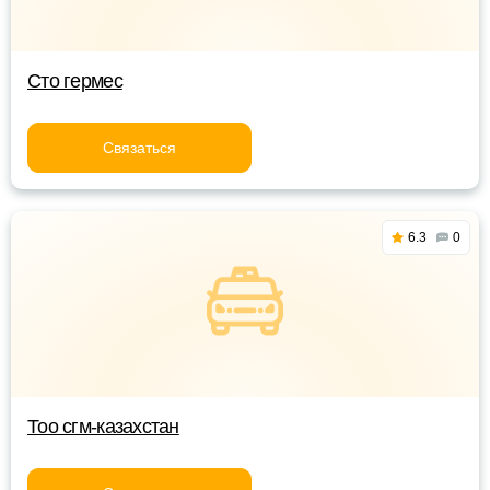
Сто гермес
Связаться
6.3
0
Тоо сгм-казахстан