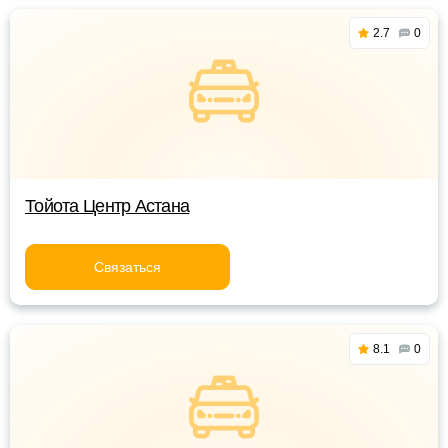
2.7
0
Тойота Центр Астана
Связаться
8.1
0