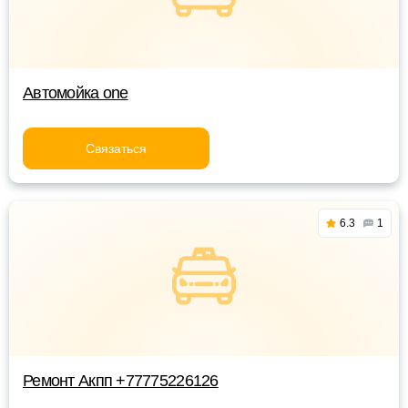
Автомойка one
Связаться
6.3
1
Ремонт Акпп +77775226126