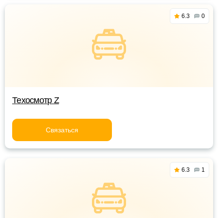
6.3
0
Техосмотр Z
Связаться
6.3
1