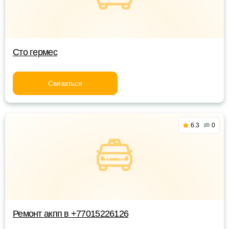
Сто гермес
Связаться
6.3
0
Ремонт акпп в +77015226126