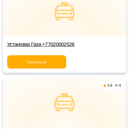
Установка Газа +77020002526
Связаться
3.6
0