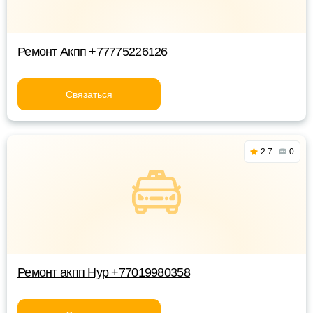
Ремонт Акпп +77775226126
Связаться
2.7
0
Ремонт акпп Нур +77019980358