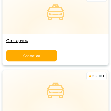
Сто гермес
Связаться
6.3
1