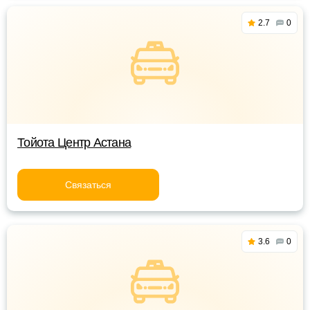
2.7
0
Тойота Центр Астана
Связаться
3.6
0