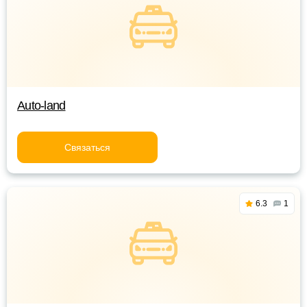
Auto-land
Связаться
6.3
1