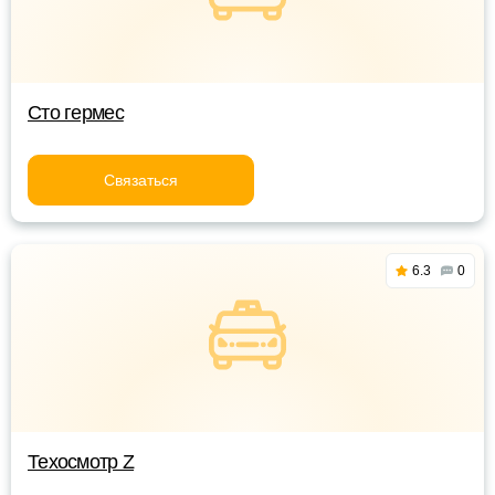
Сто гермес
Связаться
6.3
0
Техосмотр Z