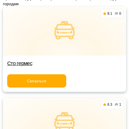
городам
8.1
0
Сто гермес
Связаться
6.3
1