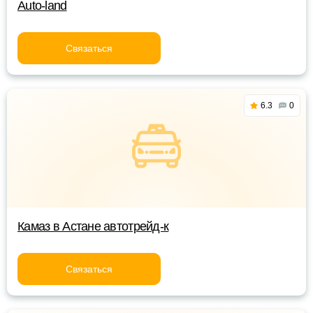
Auto-land
Связаться
6.3
0
Камаз в Астане автотрейд-к
Связаться