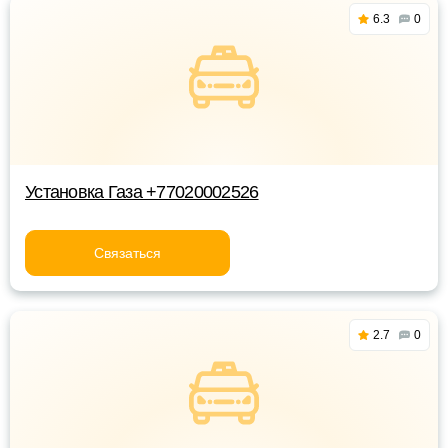
6.3
0
Установка Газа +77020002526
Связаться
2.7
0