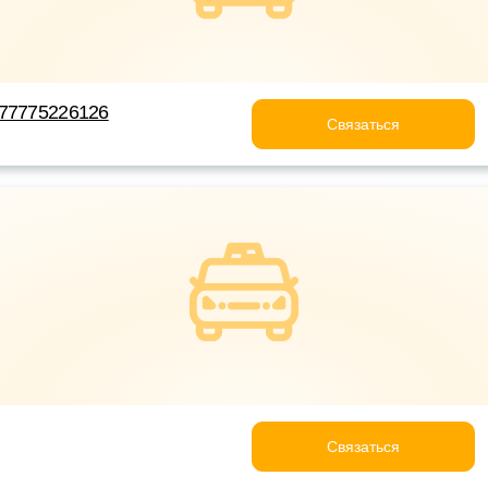
+77775226126
Связаться
Связаться