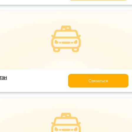
тан
Связаться