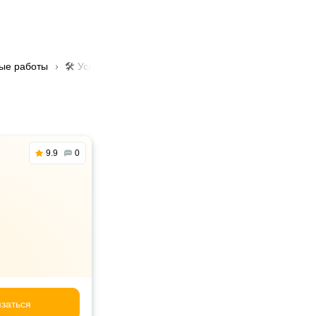
ые работы
🛠️ Услуга балансировка колес в Алматы
9.9
0
заться