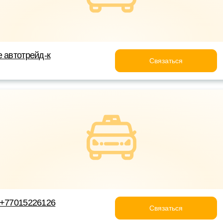
е автотрейд-к
Связаться
 +77015226126
Связаться