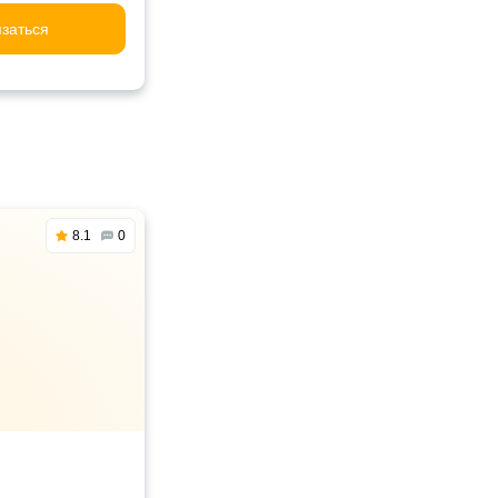
заться
8.1
0