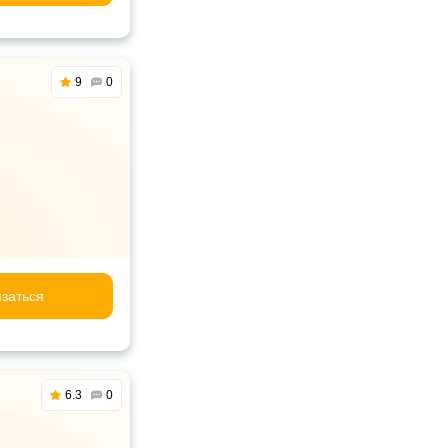
9
0
заться
6.3
0