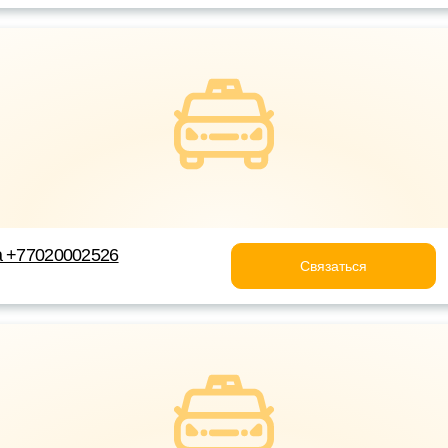
а +77020002526
Связаться