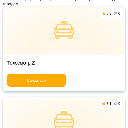
городам
6.3
0
Техосмотр Z
Связаться
8.1
0