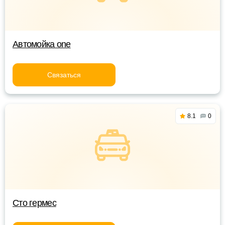
Автомойка one
Связаться
8.1
0
Сто гермес