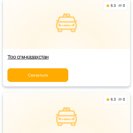
6.3
0
Тоо сгм-казахстан
Связаться
6.3
0