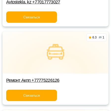
Avtostekla. kz +77017773027
Связаться
6.3
1
Ремонт Акпп +77775226126
Связаться