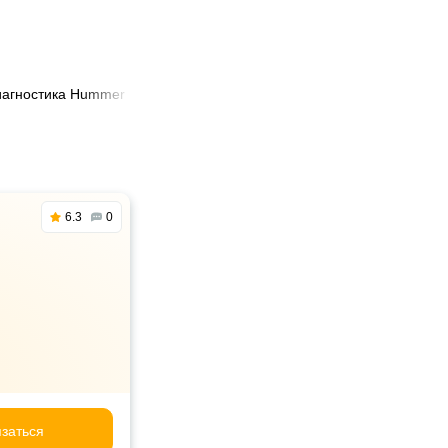
диагностика Hummer в Алматы
6.3
0
заться