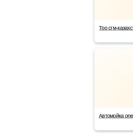
Тоо сгм-казахс
Автомойка on