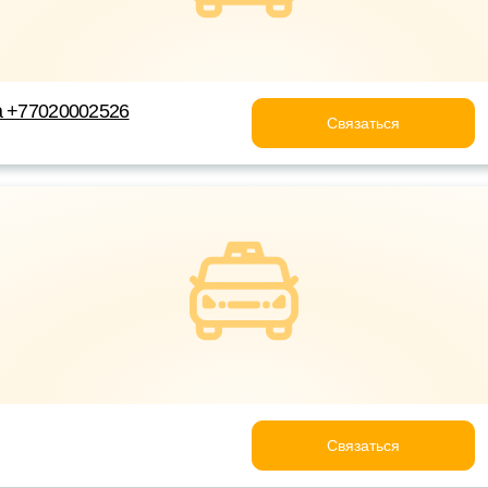
а +77020002526
Связаться
Связаться