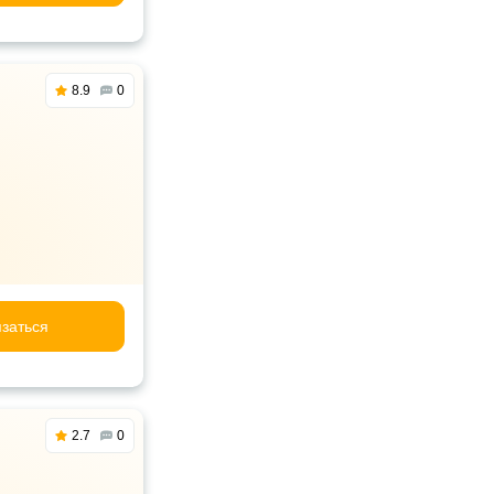
8.9
0
заться
2.7
0