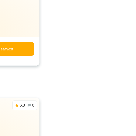
заться
6.3
0