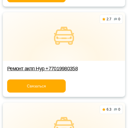
2.7
0
Ремонт акпп Нур +77019980358
Связаться
6.3
0