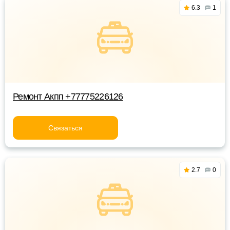
6.3
1
Ремонт Акпп +77775226126
Связаться
2.7
0