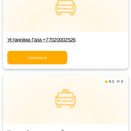
Установка Газа +77020002526
Связаться
6.3
0