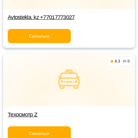
Avtostekla. kz +77017773027
Связаться
6.3
0
Техосмотр Z
Связаться