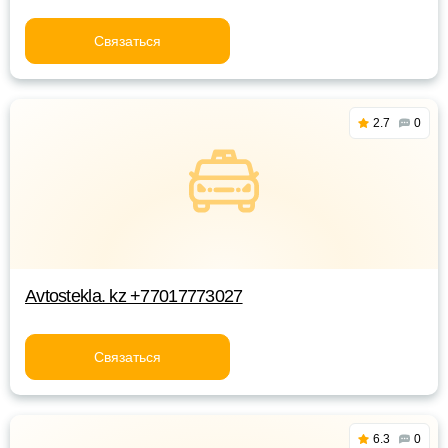
Связаться
2.7
0
Avtostekla. kz +77017773027
Связаться
6.3
0