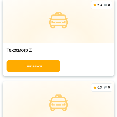
6.3
0
Техосмотр Z
Связаться
6.3
0