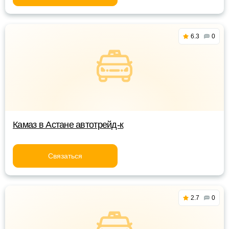
6.3
0
Камаз в Астане автотрейд-к
Связаться
2.7
0