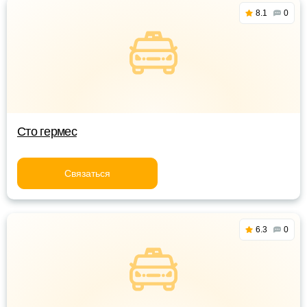
8.1
0
Сто гермес
Связаться
6.3
0