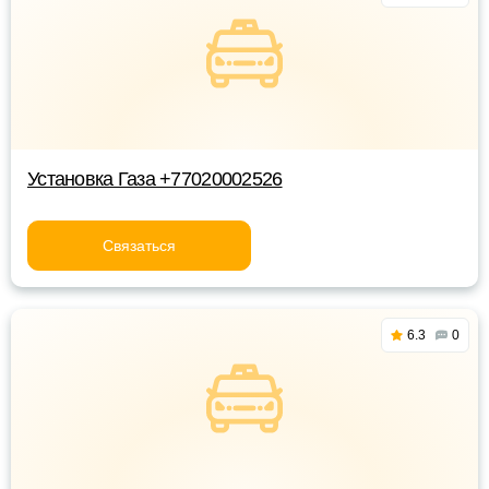
Установка Газа +77020002526
Связаться
6.3
0