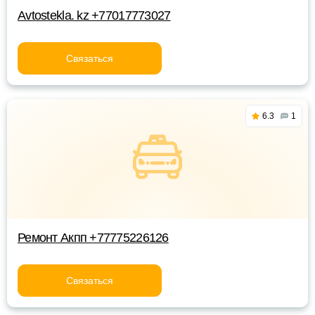
Avtostekla. kz +77017773027
Связаться
6.3
1
Ремонт Акпп +77775226126
Связаться