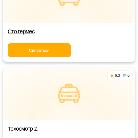
Сто гермес
Связаться
6.3
0
Техосмотр Z