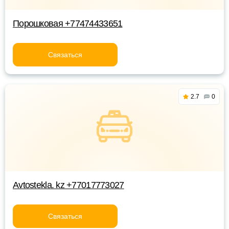
Порошковая +77474433651
Связаться
2.7
0
Avtostekla. kz +77017773027
Связаться