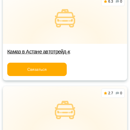
6.3
0
Камаз в Астане автотрейд-к
Связаться
2.7
0