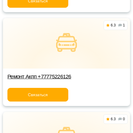
Связаться
6.3
1
Ремонт Акпп +77775226126
Связаться
6.3
0