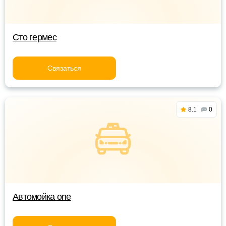
Сто гермес
Связаться
8.1
0
Автомойка one