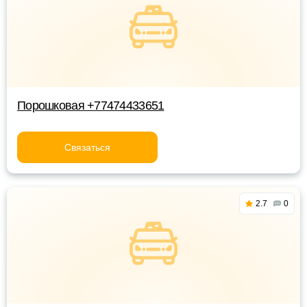
Порошковая +77474433651
Связаться
2.7
0