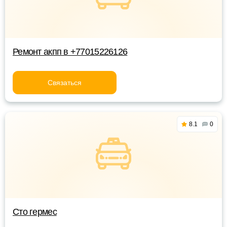
Ремонт акпп в +77015226126
Связаться
8.1
0
Сто гермес