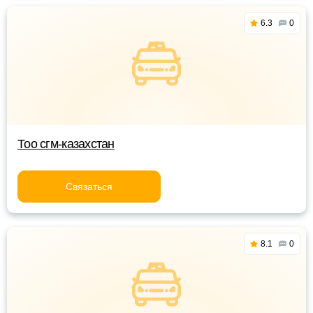
6.3
0
Тоо сгм-казахстан
Связаться
8.1
0