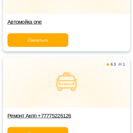
Автомойка one
Связаться
6.3
1
Ремонт Акпп +77775226126