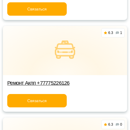
Связаться
6.3
1
Ремонт Акпп +77775226126
Связаться
6.3
0