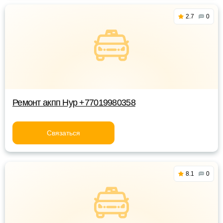
2.7
0
Ремонт акпп Нур +77019980358
Связаться
8.1
0