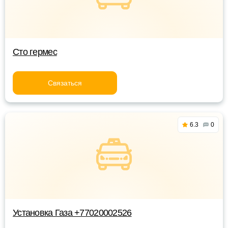
Сто гермес
Связаться
6.3
0
Установка Газа +77020002526