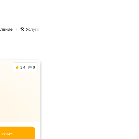
вление
🛠️ Услуга регулировка рулевой рейки в Алматы
3.4
0
заться