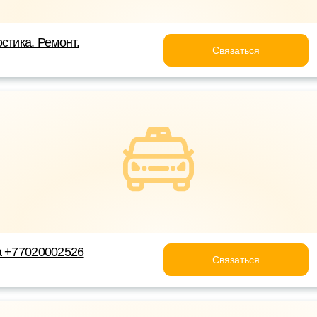
стика. Ремонт.
Связаться
а +77020002526
Связаться