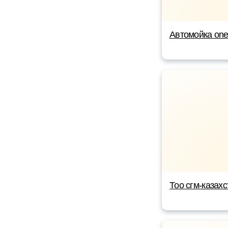
Автомойка on
Тоо сгм-казахс