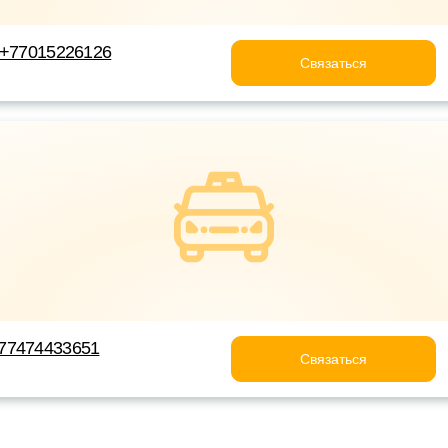
 +77015226126
Связаться
77474433651
Связаться