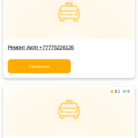
Ремонт Акпп +77775226126
Связаться
8.1
0