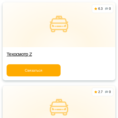
6.3
0
Техосмотр Z
Связаться
2.7
0