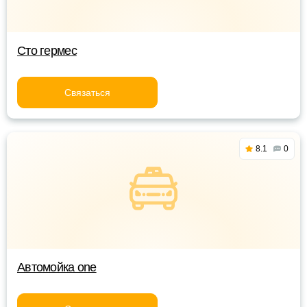
Сто гермес
Связаться
8.1
0
Автомойка one