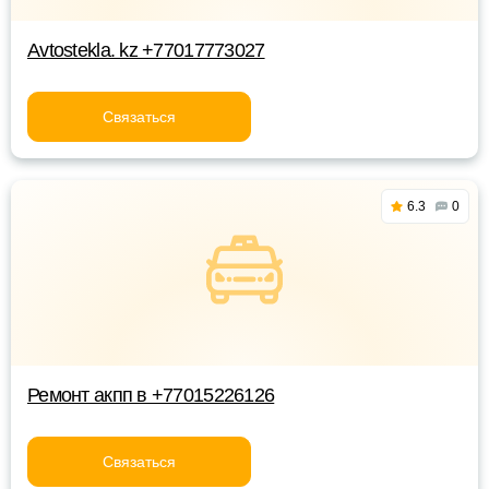
Avtostekla. kz +77017773027
Связаться
6.3
0
Ремонт акпп в +77015226126
Связаться