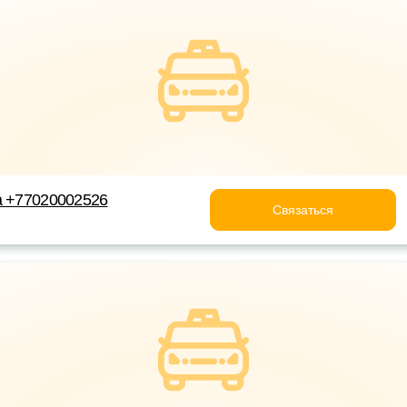
а +77020002526
Связаться