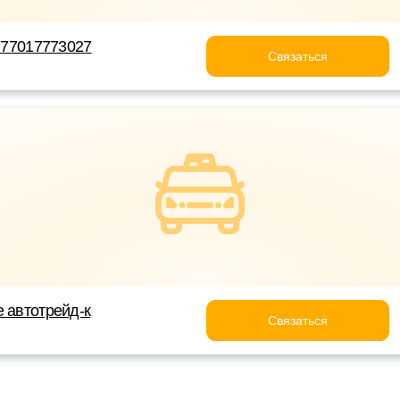
 +77017773027
Связаться
е автотрейд-к
Связаться