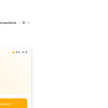
автомобиля
🛠️ Услуга диагностика абс в Алматы
3.4
0
заться