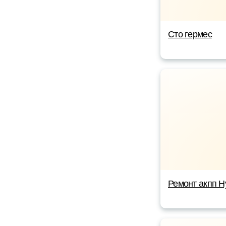
Сто гермес
Ремонт акпп Н