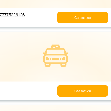
+77775226126
Связаться
Связаться