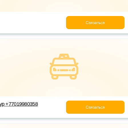
Связаться
ур +77019980358
Связаться