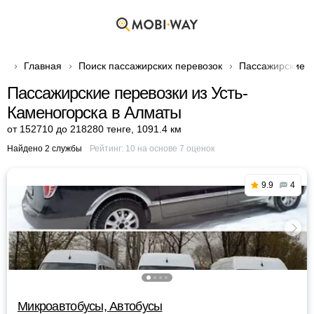
Главная
Поиск пассажирских перевозок
Пассажирские п
Пассажирские перевозки из Усть-
Каменогорска в Алматы
от 152710 до 218280 тенге
,
1091.4 км
Найдено 2 службы
Рейтинг:
10
на основе
7
оценок
9.9
4
Микроавтобусы, Автобусы