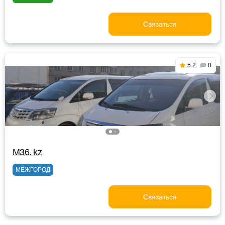
Связаться
5.2
0
M36. kz
МЕЖГОРОД
Связаться