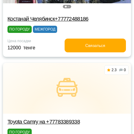
Костанай Челябинск+77772488186
ПО ГОРОДУ
МЕЖГОРОД
Цена посадки
Связаться
12000 тенге
2.3
0
Toyota Camry на +77783389338
ПО ГОРОДУ