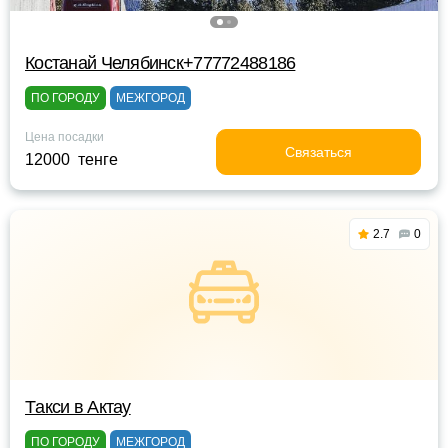
Костанай Челябинск+77772488186
ПО ГОРОДУ
МЕЖГОРОД
Цена посадки
Связаться
12000 тенге
2.7
0
Tакси в Актау
ПО ГОРОДУ
МЕЖГОРОД