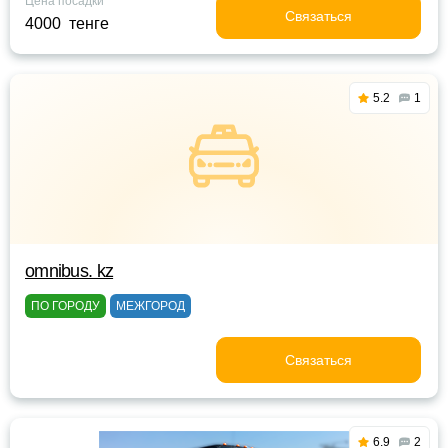
Цена посадки
Связаться
4000 тенге
5.2
1
omnibus. kz
ПО ГОРОДУ
МЕЖГОРОД
Связаться
6.9
2