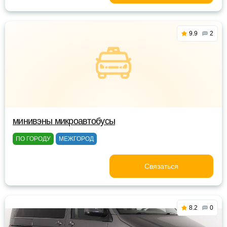
9.9
2
минивэны микроавтобусы
ПО ГОРОДУ
МЕЖГОРОД
Связаться
8.2
0