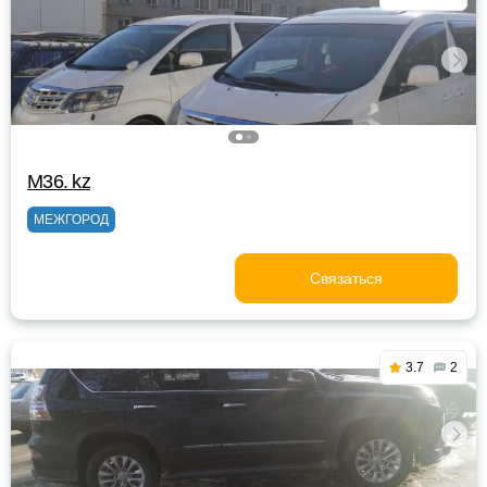
M36. kz
МЕЖГОРОД
Связаться
3.7
2