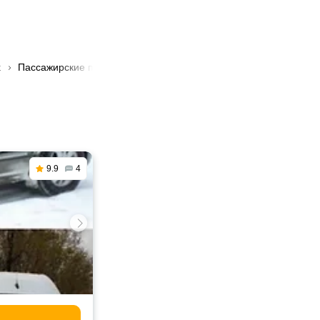
х
Пассажирские перевозки из Кульсар в Астана
9.9
4