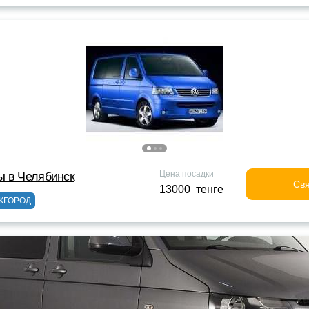
Цена посадки
ы в Челябинск
Свя
13000 тенге
ЖГОРОД