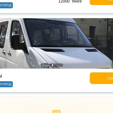
12000 тенге
ЖГОРОД
ы
Свя
ЖГОРОД