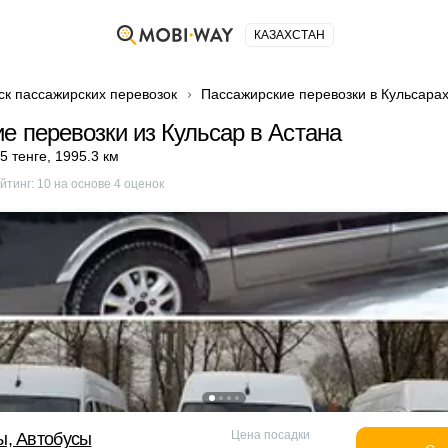
КАЗАХСТАН
ск пассажирских перевозок
Пассажирские перевозки в Кульсара
е перевозки из Кульсар в Астана
5 тенге
,
1995.3 км
йтинг:
10
на основе
4
оценок
Цена посадки
ы, Автобусы