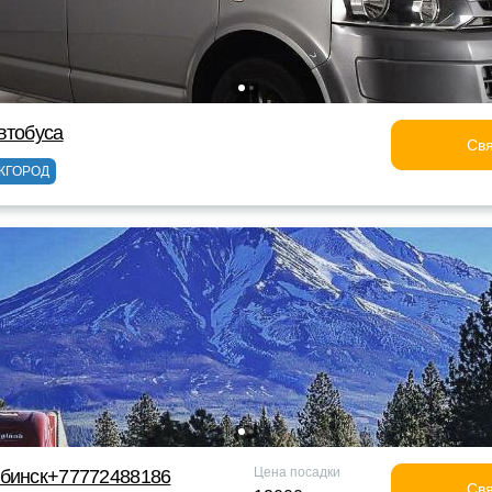
втобуса
Свя
ЖГОРОД
Цена посадки
ябинск+77772488186
Свя