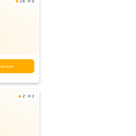
2.6
0
заться
2
2