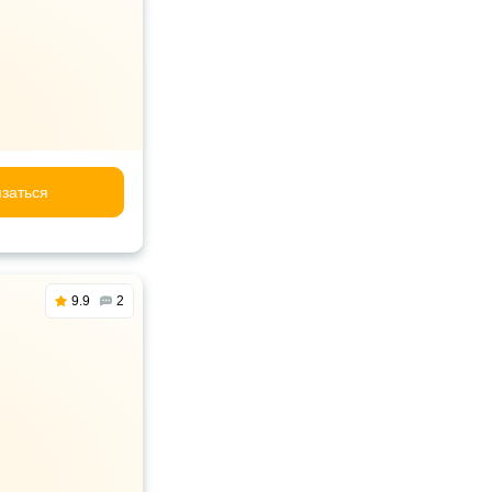
заться
9.9
2