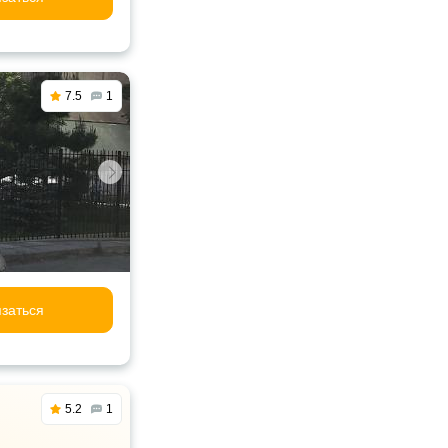
7.5
1
заться
5.2
1