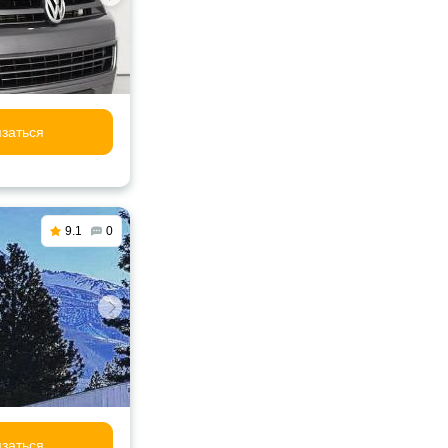
заться
9.1
0
заться