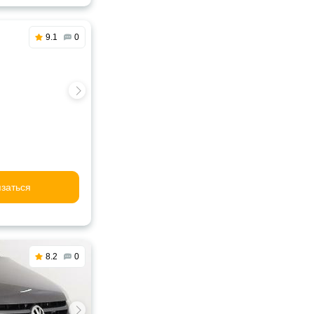
9.1
0
заться
8.2
0