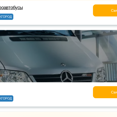
роавтобусы
Свя
ЖГОРОД
Свя
ЖГОРОД