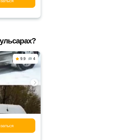
заться
Кульсарах?
9.9
4
заться