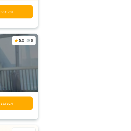
заться
5.3
0
заться