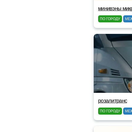
минивэны мик
ПО ГОРОДУ
МЕ
розалитранс
ПО ГОРОДУ
МЕ