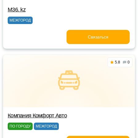
M36. kz
МЕЖГОРОД
Связаться
5.8
0
Компания Комфорт Авто
ПО ГОРОДУ
МЕЖГОРОД