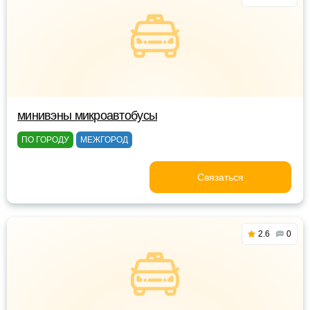
минивэны микроавтобусы
ПО ГОРОДУ
МЕЖГОРОД
Связаться
2.6
0