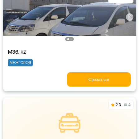
M36. kz
МЕЖГОРОД
Связаться
2.3
4