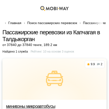
Главная
Поиск пассажирских перевозок
Пассажирские п
Пассажирские перевозки из Капчагая в
Талдыкорган
от 37840 до 37840 тенге
,
189.2 км
Найдено 1 служба
Рейтинг:
10
на основе
3
оценок
9.9
2
минивэны микроавтобусы