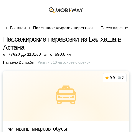
Главная
Поиск пассажирских перевозок
Пассажирские п
Пассажирские перевозки из Балхаша в
Астана
от 77620 до 118160 тенге
,
590.8 км
Найдено 2 службы
Рейтинг:
10
на основе
6
оценок
9.9
2
минивэны микроавтобусы