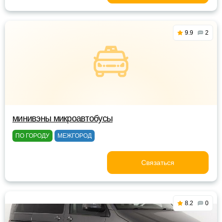
9.9
2
минивэны микроавтобусы
ПО ГОРОДУ
МЕЖГОРОД
Связаться
8.2
0