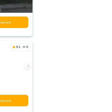
заться
9.1
0
заться