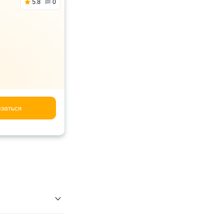
5.8
0
заться