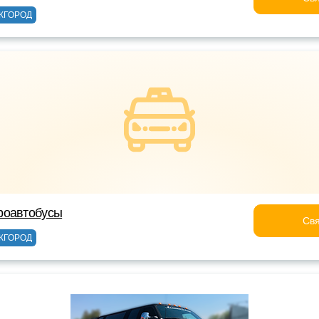
ЖГОРОД
роавтобусы
Свя
ЖГОРОД