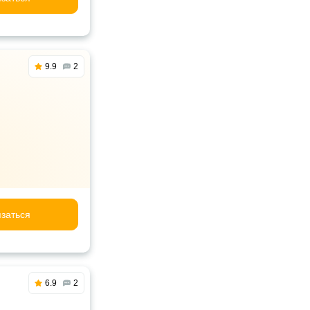
9.9
2
заться
6.9
2