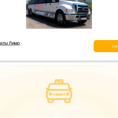
аты Лимо
Свя