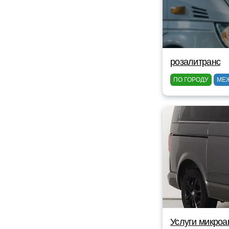
розалитранс
ПО ГОРОДУ
МЕ
Услуги микроа