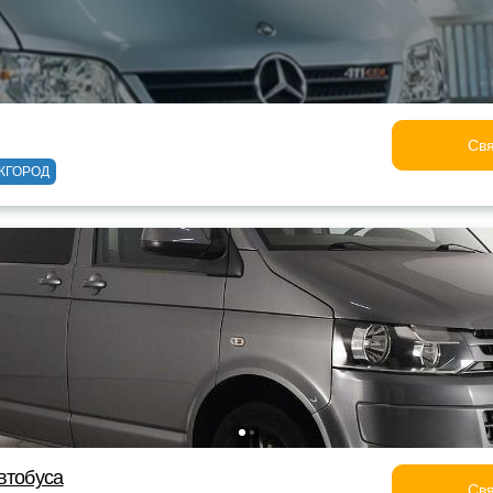
Свя
ЖГОРОД
втобуса
Свя