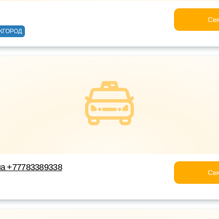
Свя
ЖГОРОД
на +77783389338
Свя