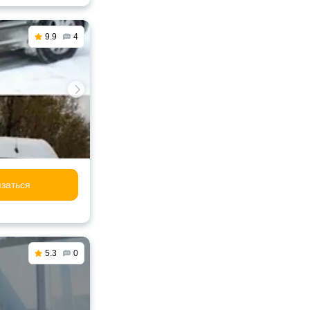
9.9
4
заться
5.3
0