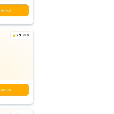
заться
2.3
0
заться