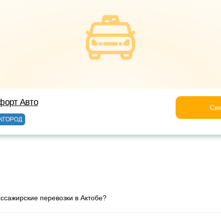
форт Авто
Свя
ЖГОРОД
ассажирские перевозки в Актобе?