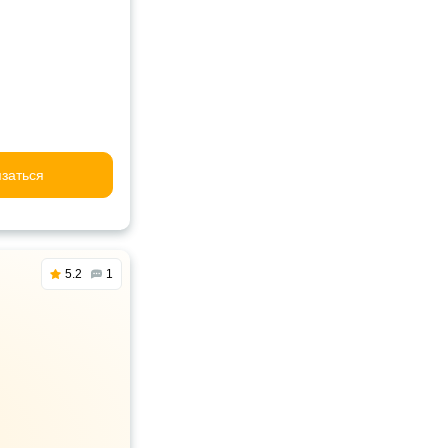
заться
5.2
1