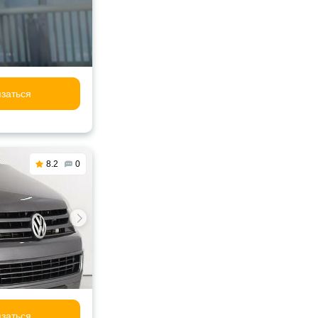
заться
8.2
0
заться