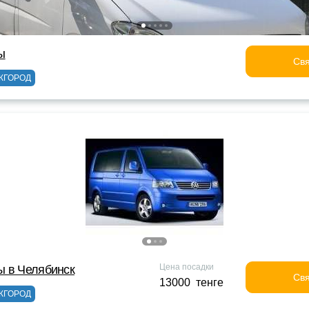
ы
Свя
ЖГОРОД
Цена посадки
ы в Челябинск
Свя
13000 тенге
ЖГОРОД