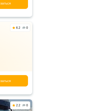
заться
6.2
0
заться
2.2
0