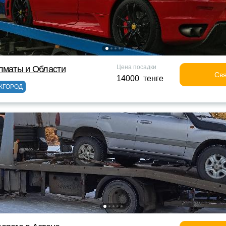
Цена посадки
лматы и Области
Свя
14000 тенге
ЖГОРОД