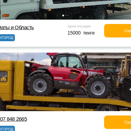
Цена посадки
маты и Область
Свя
15000 тенге
ЖГОРОД
707 848 2665
Свя
ЖГОРОД