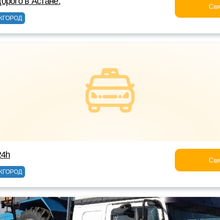
орого в Астане.
Свя
ЖГОРОД
24h
Свя
ЖГОРОД