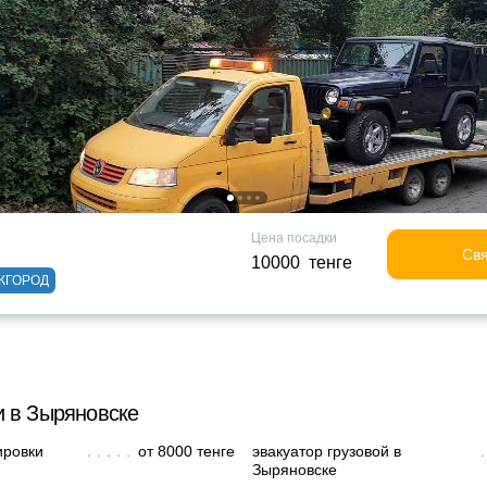
Цена посадки
Свя
10000 тенге
ЖГОРОД
и в Зыряновске
ировки
от 8000 тенге
эвакуатор грузовой в
Зыряновске