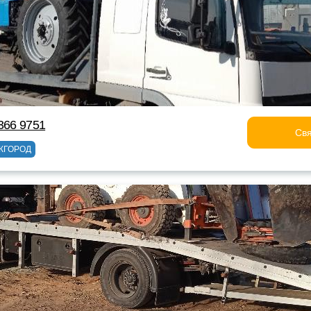
366 9751
Свя
ЖГОРОД