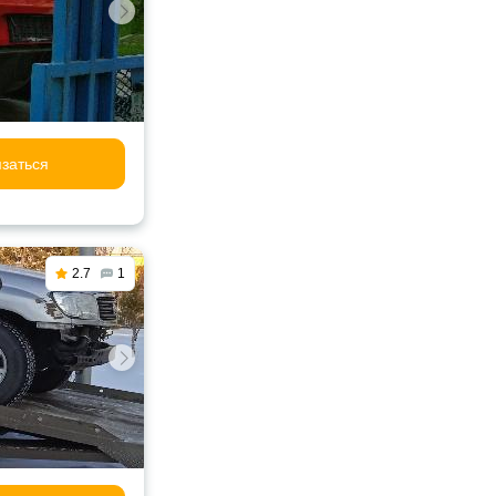
заться
2.7
1