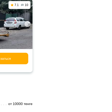
7.1
10
заться
от 10000 тенге