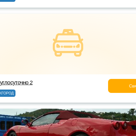
углосуточно 2
Свя
ЖГОРОД