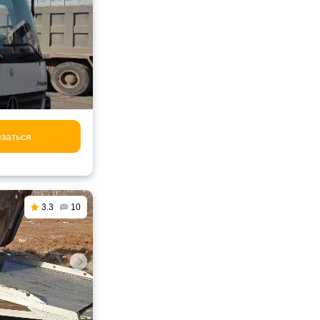
заться
3.3
10