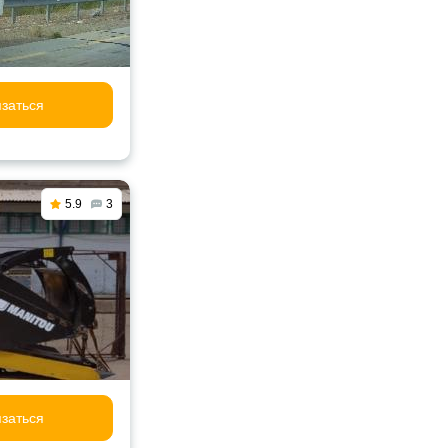
заться
5.9
3
заться