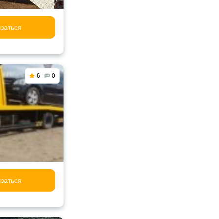
заться
6
0
заться