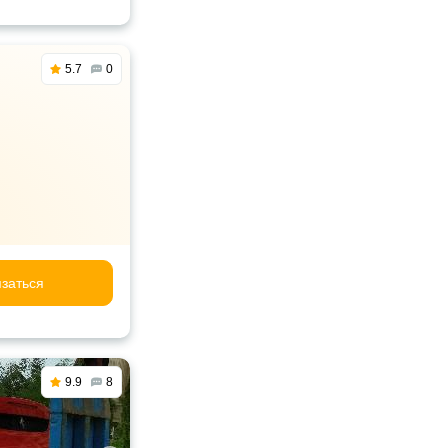
5.7
0
заться
9.9
8