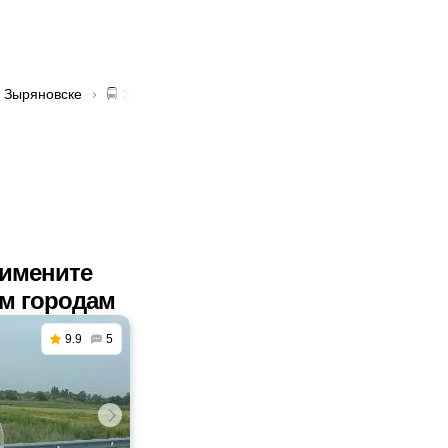
в Зыряновске
🚍 Эвакуаторы с краном манипулятором в Зырянов
римените
им городам
9.9
5