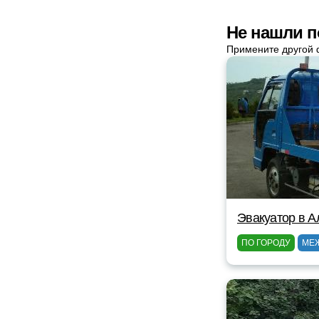
Не нашли п
Примените другой 
Эвакуатор в А
ПО ГОРОДУ
МЕ