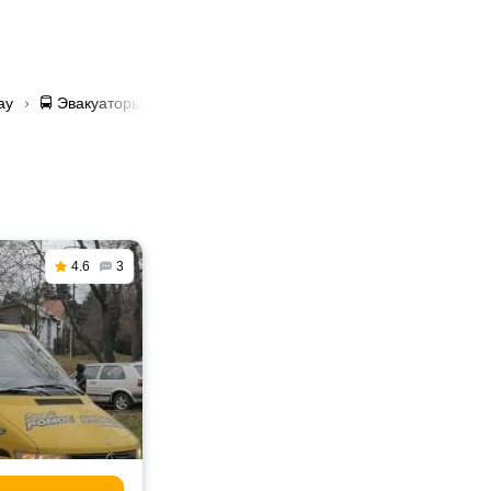
ау
🚍 Эвакуаторы с квитанцией и чеком в Темиртау
4.6
3