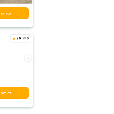
заться
2.9
0
заться