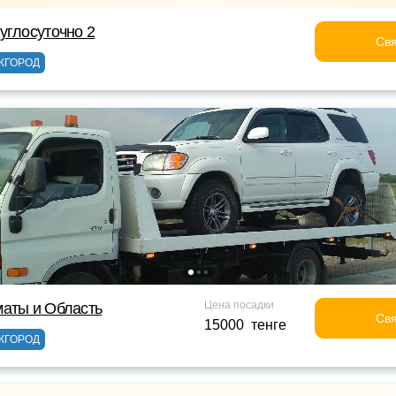
углосуточно 2
Свя
ЖГОРОД
Цена посадки
маты и Область
Свя
15000 тенге
ЖГОРОД