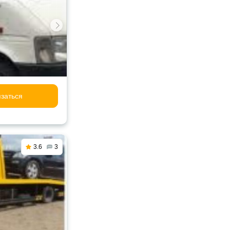
заться
3.6
3