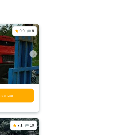
9.9
8
заться
7.1
10