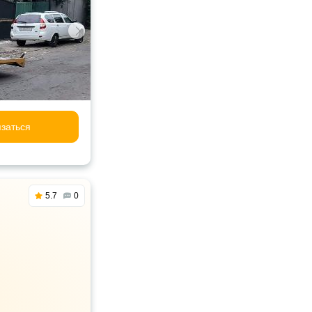
заться
5.7
0