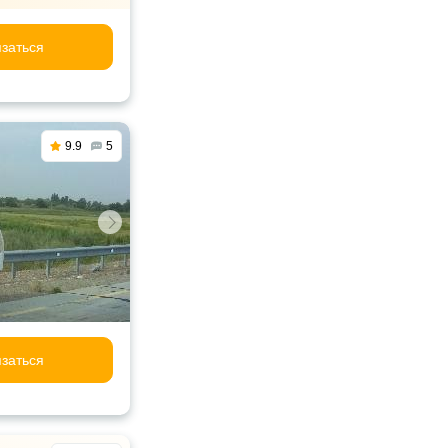
заться
9.9
5
заться