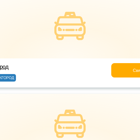
ород
Свя
ЖГОРОД