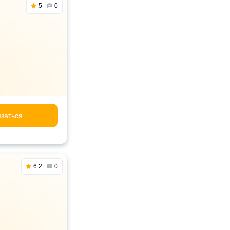
5
0
заться
6.2
0