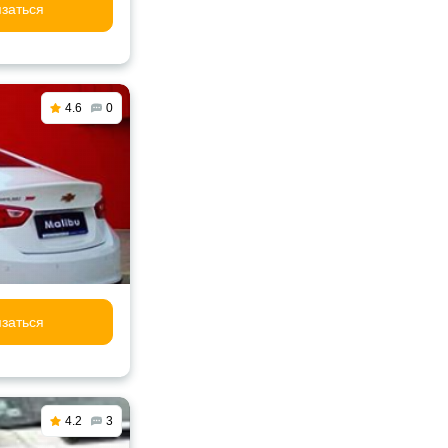
заться
4.6
0
заться
4.2
3