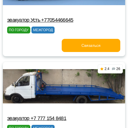
эвакуатор Усть +77054466645
ПО ГОРОДУ
МЕЖГОРОД
Связаться
2.4
26
эвакуатор +7 777 154 8481