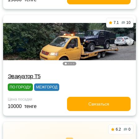
7.1
10
Эвакуатор Т5
ПО ГОРОДУ
МЕЖГОРОД
Цена посадки
Связаться
10000 тенге
6.2
0