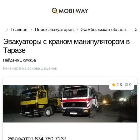
Главная
Поиск эвакуаторов
Жамбыльская область
Эв
Эвакуаторы с краном манипулятором в
Таразе
Найдено 1 служба
Рейтинг:
8
на основе
1
оценок
2.3
0
Эвакуатор 874 780 7137