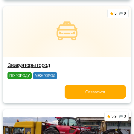
5
0
Эвакуаторы город
ПО ГОРОДУ
МЕЖГОРОД
Связаться
5.9
3