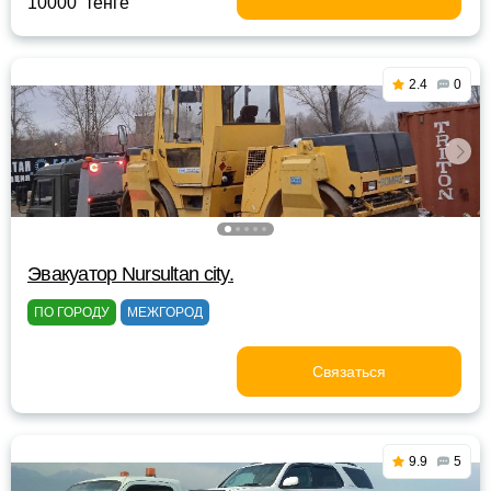
10000 тенге
2.4
0
Эвакуатор Nursultan city.
ПО ГОРОДУ
МЕЖГОРОД
Связаться
9.9
5