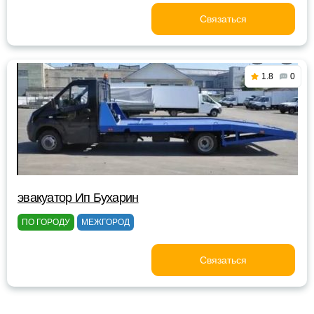
Связаться
1.8
0
эвакуатор Ип Бухарин
ПО ГОРОДУ
МЕЖГОРОД
Связаться