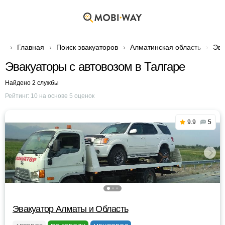
Главная
Поиск эвакуаторов
Алматинская область
Эва
Эвакуаторы с автовозом в Талгаре
Найдено 2 службы
Рейтинг:
10
на основе
5
оценок
9.9
5
Эвакуатор Алматы и Область