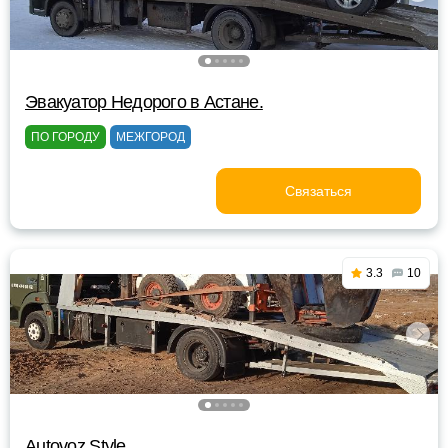
Эвакуатор Недорого в Астане.
ПО ГОРОДУ
МЕЖГОРОД
Связаться
3.3
10
Autovoz Style