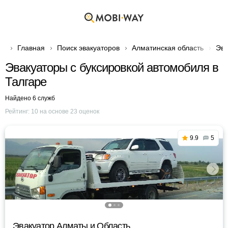
Главная
Поиск эвакуаторов
Алматинская область
Эва
Эвакуаторы с буксировкой автомобиля в
Талгаре
Найдено 6 служб
Рейтинг:
10
на основе
23
оценок
9.9
5
Эвакуатор Алматы и Область