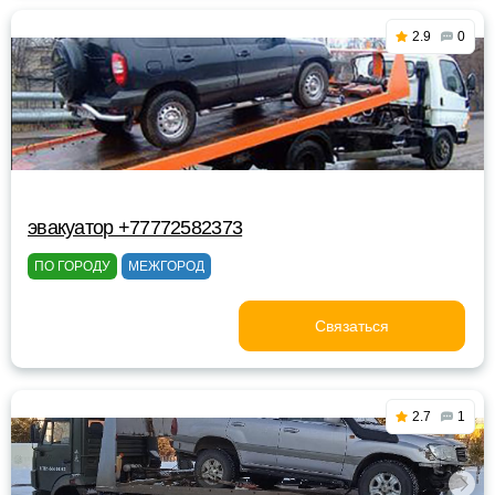
2.9
0
эвакуатор +77772582373
ПО ГОРОДУ
МЕЖГОРОД
Связаться
2.7
1