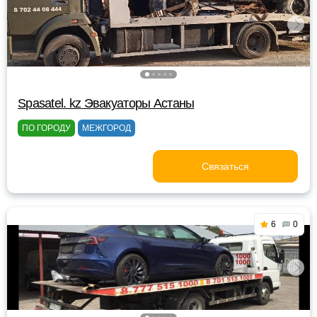
Spasatel. kz Эвакуаторы Астаны
ПО ГОРОДУ
МЕЖГОРОД
Связаться
6
0