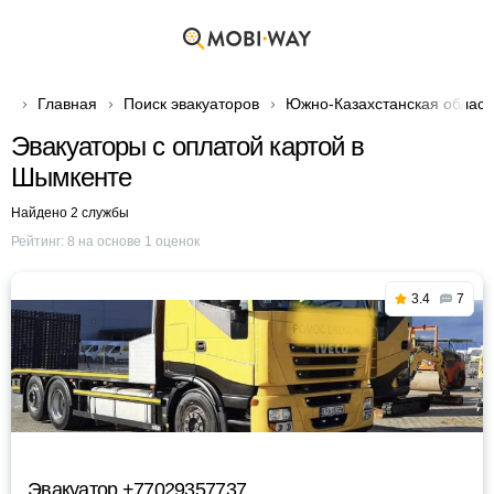
Главная
Поиск эвакуаторов
Южно-Казахстанская област
Эвакуаторы с оплатой картой в
Шымкенте
Найдено 2 службы
Рейтинг:
8
на основе
1
оценок
3.4
7
Эвакуатор +77029357737