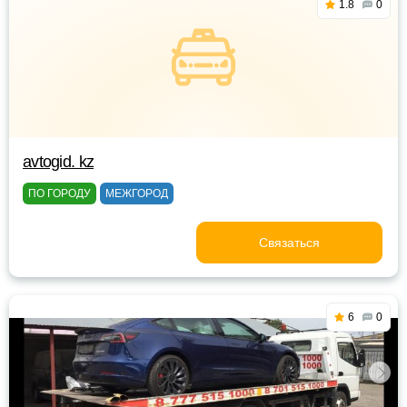
1.8
0
avtogid. kz
ПО ГОРОДУ
МЕЖГОРОД
Связаться
6
0