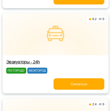
6.2
0
Эвакуаторы - 24h
ПО ГОРОДУ
МЕЖГОРОД
Связаться
2.4
0