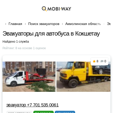
Главная
Поиск эвакуаторов
Акмолинская область
Эва
Эвакуаторы для автобуса в Кокшетау
Найдено 1 служба
Рейтинг:
8
на основе
1
оценок
8
0
эвакуатор +7 701 535 0061