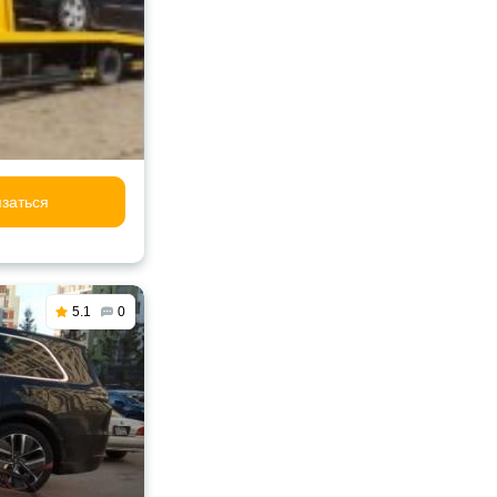
заться
5.1
0