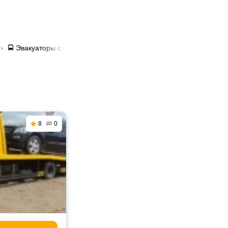
🚍 Эвакуаторы с оплатой картой в Кокшетау
8
0