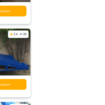
заться
2.4
26
заться