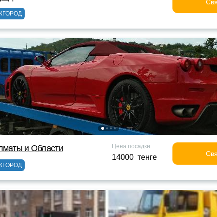
Свя
ЖГОРОД
Цена посадки
лматы и Области
Свя
14000 тенге
ЖГОРОД