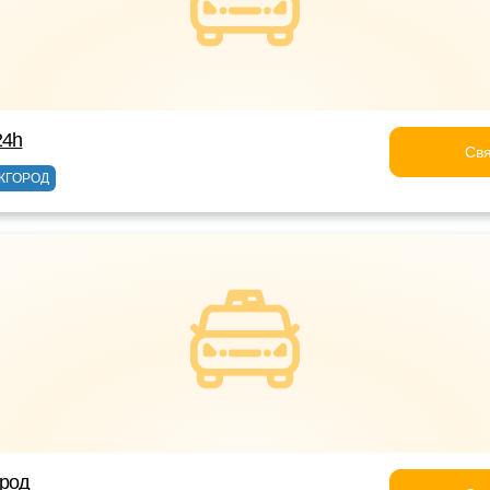
24h
Свя
ЖГОРОД
ород