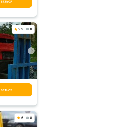
заться
9.9
8
заться
6
0