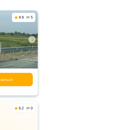
9.9
5
заться
6.2
0