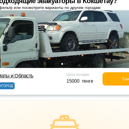
одходящие эвакуаторы в Кокшетау?
фильтр или посмотрите варианты по другим городам
Цена посадки
маты и Область
Свя
15000 тенге
ЖГОРОД