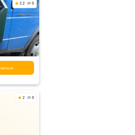
2.2
0
заться
2
0