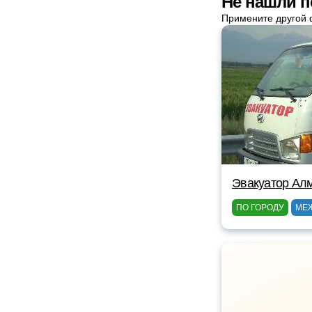
Не нашли п
Примените другой 
Эвакуатор Ал
ПО ГОРОДУ
МЕ