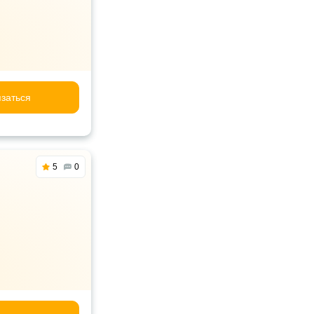
заться
5
0