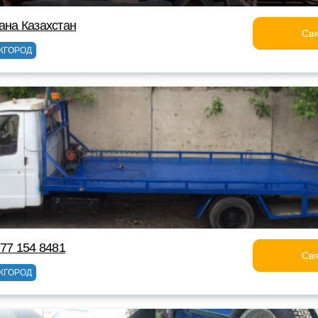
ана Казахстан
Свя
ЖГОРОД
777 154 8481
Свя
ЖГОРОД