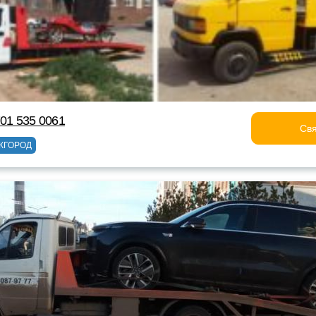
701 535 0061
Свя
ЖГОРОД