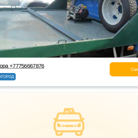
тора +77756667876
Свя
ЖГОРОД