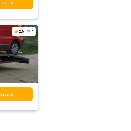
заться
2.5
7
заться