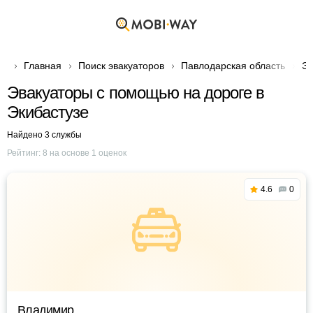
Главная
Поиск эвакуаторов
Павлодарская область
Эв
Эвакуаторы с помощью на дороге в
Экибастузе
Найдено 3 службы
Рейтинг:
8
на основе
1
оценок
4.6
0
Владимир